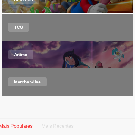
TCG
Anime
Merchandise
Mais Populares
Mais Recentes