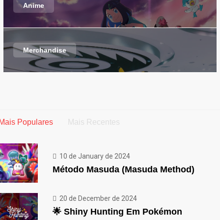
Anime
Merchandise
Mais Populares
Mais Recentes
10 de January de 2024
Método Masuda (Masuda Method)
20 de December de 2024
🌟 Shiny Hunting Em Pokémon