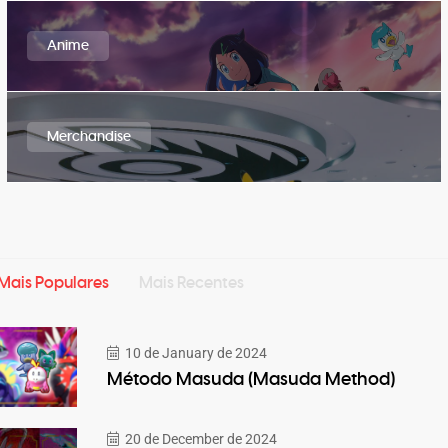
Anime
Merchandise
Mais Populares
Mais Recentes
10 de January de 2024
Método Masuda (Masuda Method)
20 de December de 2024