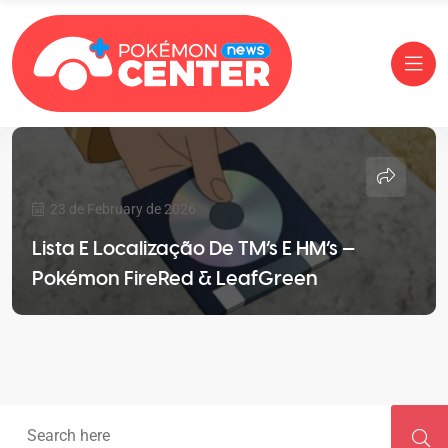
23 de February de 2026
Lista E Localização De TM’s E HM’s —
Pokémon FireRed & LeafGreen