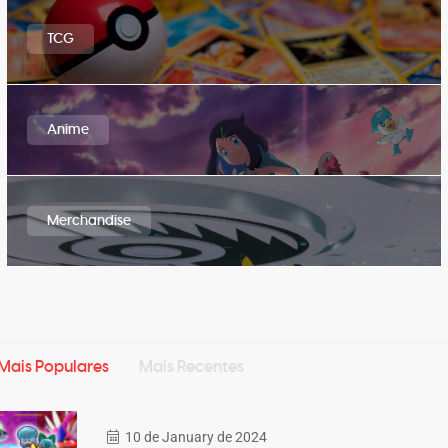
TCG
Anime
Merchandise
Mais Populares
Mais Recentes
10 de January de 2024