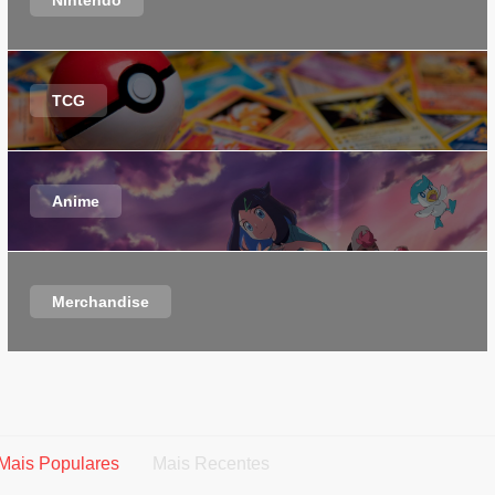
Nintendo
TCG
Anime
Merchandise
Mais Populares
Mais Recentes