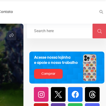
Contato
Acesse nossa lojinha
e apoie o nosso trabalho
Comprar