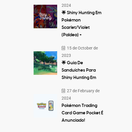
2024
🌟 Shiny Hunting Em
Pokémon
Scarlet/Violet
(Paldea) +
15 de October de
2023
🌟 Guia De
Sanduíches Para
Shiny Hunting Em
27 de February de
2024
Pokémon Trading
Card Game Pocket É
Anunciado!