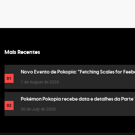
Mais Recentes
Novo Evento de Pokopia: “Fetching Scales for Feeb
01
1 de August de 2026
Pokémon Pokopia recebe data e detalhes da Parte 
02
30 de July de 2026