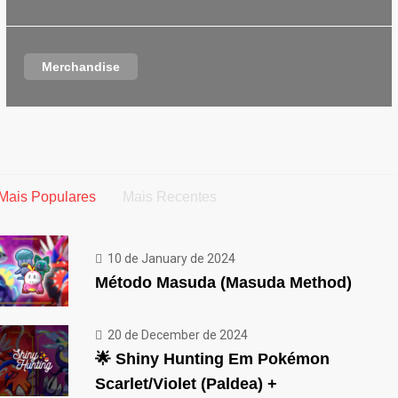
Merchandise
Mais Populares
Mais Recentes
10 de January de 2024
Método Masuda (Masuda Method)
20 de December de 2024
🌟 Shiny Hunting Em Pokémon
Scarlet/Violet (Paldea) +