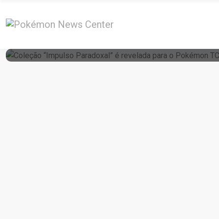
21 de May de 2026
Coleção “Impulso Paradoxal” É Revelada 