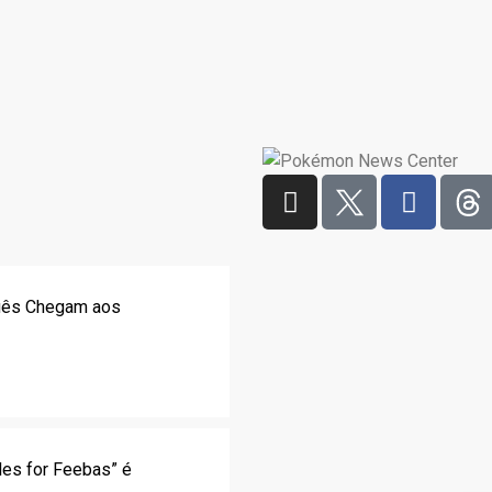
uês Chegam aos
les for Feebas” é