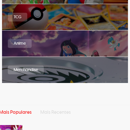
TCG
Anime
Merchandise
Mais Populares
Mais Recentes