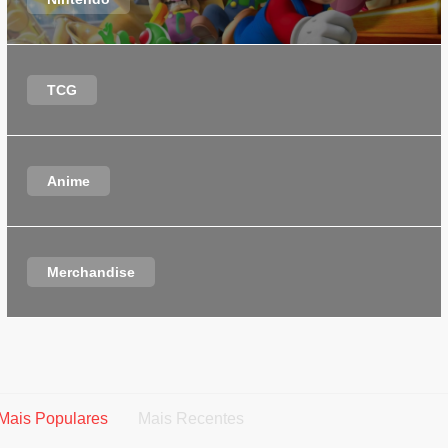
TCG
Anime
Merchandise
Mais Populares
Mais Recentes