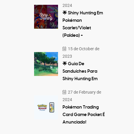
2024
🌟 Shiny Hunting Em
Pokémon
Scarlet/Violet
(Paldea) +
15 de October de
2023
🌟 Guia De
Sanduíches Para
Shiny Hunting Em
27 de February de
2024
Pokémon Trading
Card Game Pocket É
Anunciado!