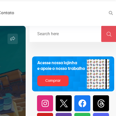
Contato
Acesse nossa lojinha
e apoie o nosso trabalho
Comprar