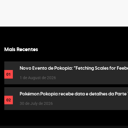
Mais Recentes
Novo Evento de Pokopia: “Fetching Scales for Feeb
01
1 de August de 2026
Pokémon Pokopia recebe data e detalhes da Parte 
02
30 de July de 2026