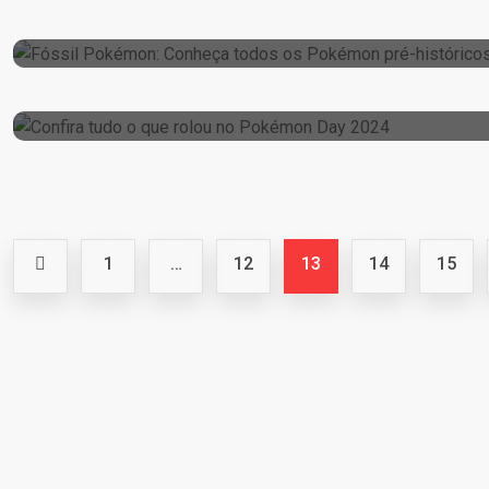
Fóssil Pokémon: Conheça Todos Os Pokémo
27 de February de 2024
Confira Tudo O Que Rolou No Pokémon Da
1
…
12
13
14
15