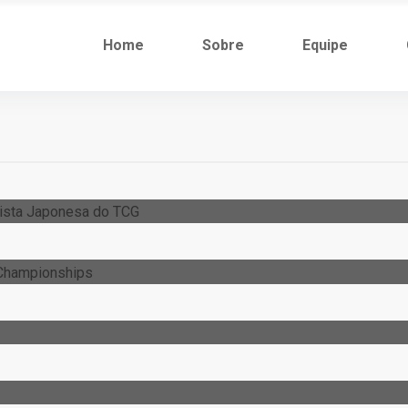
Home
Sobre
Equipe
es Do Anime E Artista Japonesa Do
No Pokémon World Championships
nciada
 Anunciada