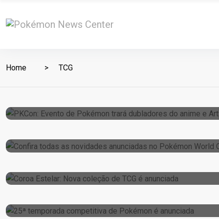
Home
TCG
20 de August de 2024
PKCon: Evento De Pokémon Trará Dublador
19 de August de 2024
Confira Todas As Novidades Anunciadas 
27 de June de 2024
Coroa Estelar: Nova Coleção De TCG É Anu
27 de June de 2024
25ª Temporada Competitiva De Pokémon É
7 de March de 2024