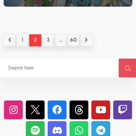
2
…
1
3
60