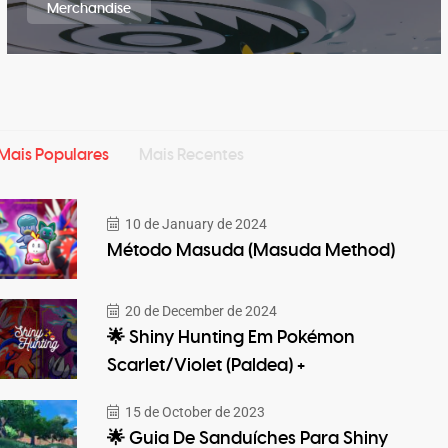
Merchandise
Mais Populares
Mais Recentes
10 de January de 2024
Método Masuda (Masuda Method)
20 de December de 2024
🌟 Shiny Hunting Em Pokémon
Scarlet/Violet (Paldea) +
15 de October de 2023
🌟 Guia De Sanduíches Para Shiny