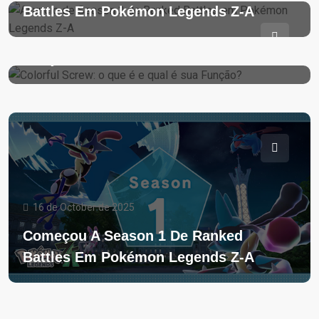
18 de October de 2025
Battles Em Pokémon Legends Z-A
Colorful Screw: O Que É E Qual É Sua
Função?
16 de October de 2025
Começou A Season 1 De Ranked
Battles Em Pokémon Legends Z-A