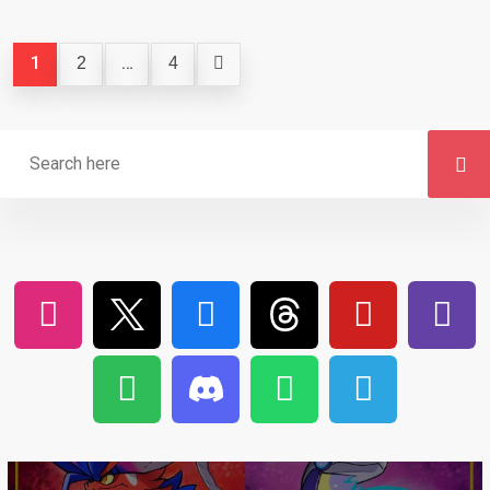
1
…
2
4